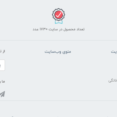
تعداد محصول در سایت 1730 عدد
یت
منوی وب‌سایت
از 
خانگی
ما ر