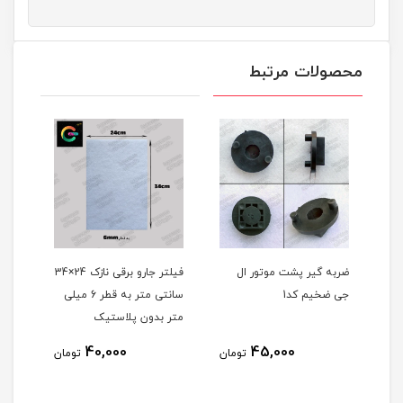
محصولات مرتبط
ضربه گیر پشت موتور ال
فیلتر جارو برقی نازک 24×34
جی ضخیم کد1
سانتی متر به قطر 6 میلی
جارو
متر بدون پلاستیک
40,000
45,000
مان
تومان
تومان