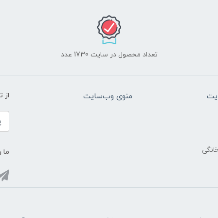
تعداد محصول در سایت 1730 عدد
یت
منوی وب‌سایت
از 
خانگی
ما ر