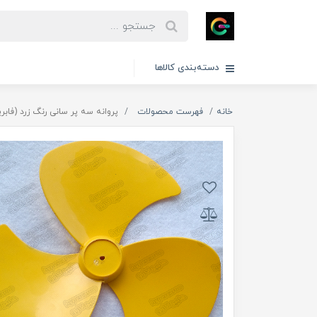
دسته‌بندی کالاها
خانه
فهرست محصولات
پروانه سه پر سانی رنگ زرد (فابریک) با هز