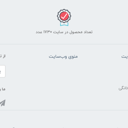
تعداد محصول در سایت 1730 عدد
یت
منوی وب‌سایت
از 
خانگی
ما ر