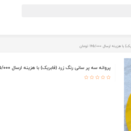
ینه ارسال 165/000 تومان
پروانه سه پر سانی رنگ زرد (فابریک) با هزینه ارسال 165/000 تومان