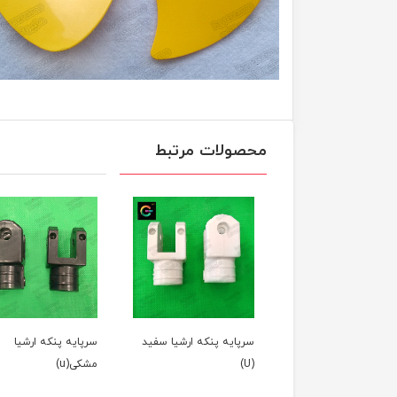
محصولات مرتبط
سرپایه پنکه ارشیا سفید
سرپایه پنکه ارشیا
قالپاق پنکه ثا
(U)
مشکی(u)
طوسی (فابریک