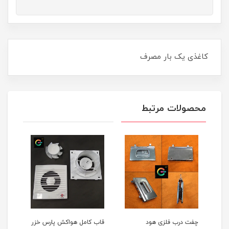
کاغذی یک بار مصرف
محصولات مرتبط
ی هود
قاب کامل هواکش پارس خزر
ست 6تایی شانه موزر