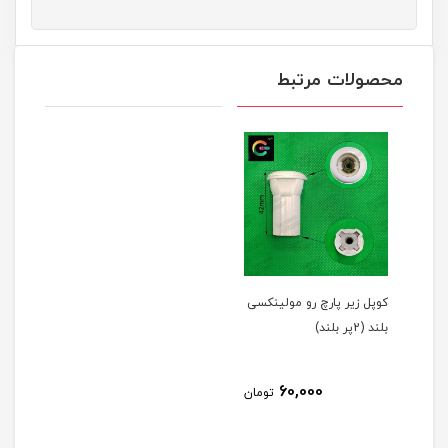
محصولات مرتبط
کوپل زیر پارچ رو مولینکسی
بلند (2پر بلند)
60,000
تومان