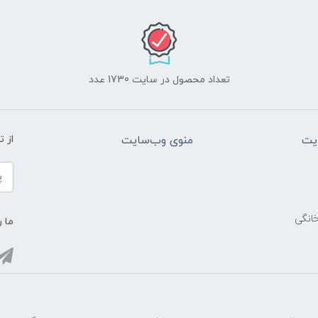
تعداد محصول در سایت 1730 عدد
یت
منوی وب‌سایت
از 
خانگی
ما ر