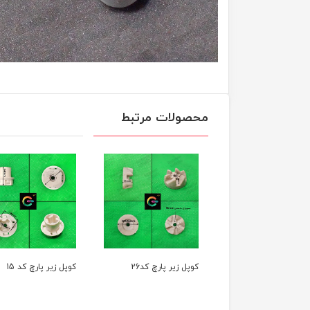
محصولات مرتبط
 پلاستیکی زیر تیغ
کوپل زیر پارچ کد26
کوپل زیر پارچ کد 15
ن(کد1)