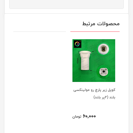
محصولات مرتبط
کوپل زیر پارچ رو مولینکسی
بلند (2پر بلند)
60,000
تومان