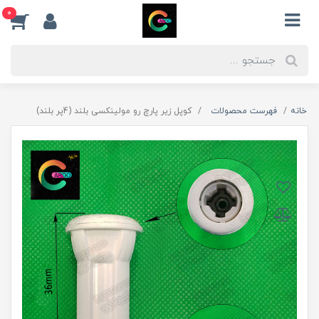
0
خانه
فهرست محصولات
کوپل زیر پارچ رو مولینکسی بلند (4پر بلند)