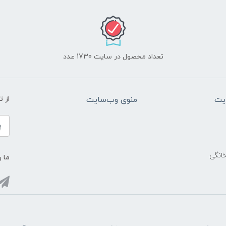
تعداد محصول در سایت 1730 عدد
یت
منوی وب‌سایت
از 
خانگی
ما ر