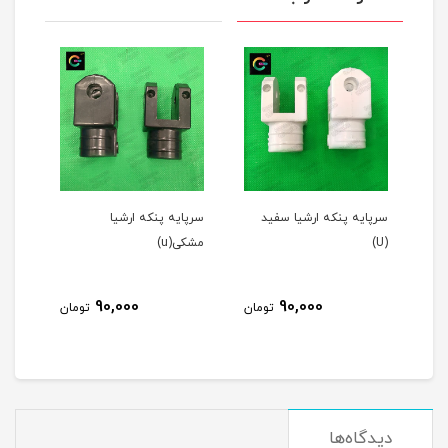
یا سفید
سرپایه پنکه ارشیا
قالپاق پنکه ثانی رنگ
مشکی(u)
طوسی (فابریک)
45,000
90,000
90,
تومان
تومان
تومان
دیدگاه‌ها