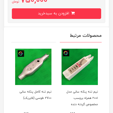
750,000
تومان
افزودن به سبدخرید
محصولات مرتبط
ه پنکه سانی مدل
نیم تنه کامل پنکه سانی
نیم تنه پنکه سانی
۲ همراه برچسب
2700 طوسی (فابریک)
سفید(فابریک)
گردنه دنده
یک)