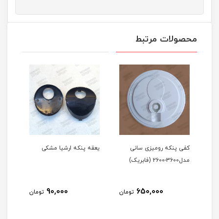
محصولات مرتبط
کفی پنکه رومیزی سانی
یعقه پنکه ارشیا مشکی
نگه 
مدل3600-2600 (فابریک)
تلسک
90,000
650,000
مان
تومان
تومان