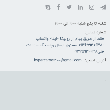
شنبه تا پنج شنبه 9:00 الی 19:00
شماره تماس:
فقط از طریق پیام از روبیکا -ایتا- واتساپ
-09365930938 مسئول ارسال وپاسخگو سوالات
فنی09365930938
آدرس ایمیل:
hypercaroo1400@gmail.com
.