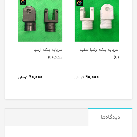
ه ارشیا سفید
سرپایه پنکه ارشیا
قالپاق پنکه ثانی رنگ
مشکی(u)
طوسی (فابریک)
45,000
90,000
90,000
تومان
تومان
توما
دیدگاه‌ها