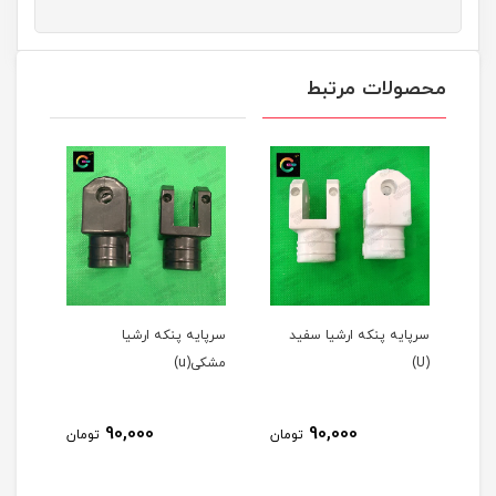
محصولات مرتبط
سرپایه پنکه ارشیا سفید
سرپایه پنکه ارشیا
قالپ
(U)
مشکی(u)
طوسی
90,000
90,000
مان
تومان
تومان