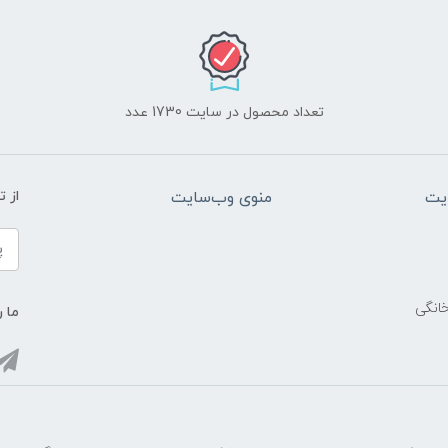
تعداد محصول در سایت 1730 عدد
یت
منوی وب‌سایت
از 
خانگی
ما ر