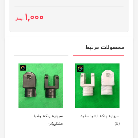
1,000
تومان
محصولات مرتبط
سرپایه پنکه ارشیا سفید
سرپایه پنکه ارشیا
قالپ
(U)
مشکی(u)
طوسی