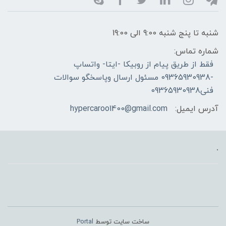
شنبه تا پنج شنبه 9:00 الی 19:00
شماره تماس:
فقط از طریق پیام از روبیکا -ایتا- واتساپ
-09365930938 مسئول ارسال وپاسخگو سوالات
فنی09365930938
آدرس ایمیل:
hypercaroo1400@gmail.com
.
ساخت سایت توسط
Portal