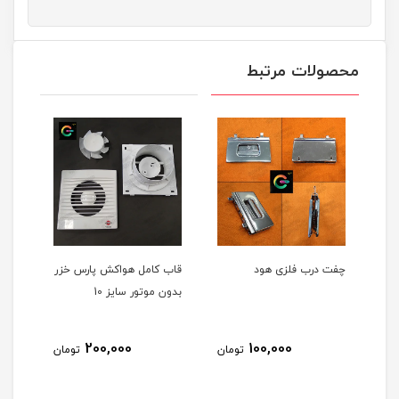
محصولات مرتبط
چفت درب فلزی هود
قاب کامل هواکش پارس خزر
ست 6تایی شانه 
بدون موتور سایز 10
200,000
100,000
مان
تومان
تومان