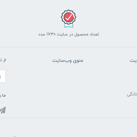
تعداد محصول در سایت 1730 عدد
یت
منوی وب‌سایت
از 
خانگی
ما ر