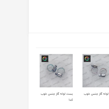
 لوله گاز جنس خوب
تسمه سر دوز
تسمه چرخ خیاطی 111