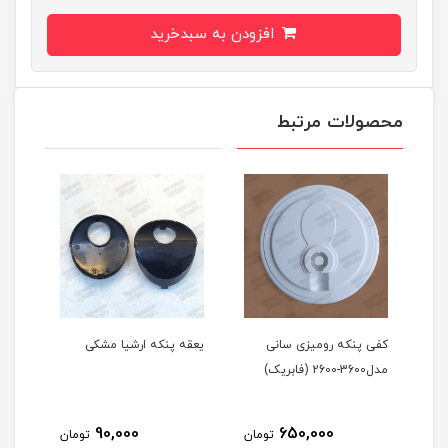
افزودن به سبدخرید
محصولات مرتبط
نی
یعقه پنکه ارشیا مشکی
نگه دارنده بلند میله
ن
تلسکوپی پنکه ارشیا
ت
100,000
90,000
تومان
تومان
تومان