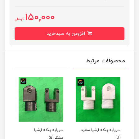
150,000
تومان
افزودن به سبدخرید
محصولات مرتبط
سرپایه پنکه ارشیا سفید
سرپایه پنکه ارشیا
قالپ
(U)
مشکی(u)
طوسی