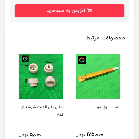
افزودن به سبدخرید
محصولات مرتبط
 توستر 220 ولت 82
المنت اتوی مو
سفال بقل المنت شیشه ای
سنگ 
کد3
برقی
5,000
175,000
مان
تومان
تومان