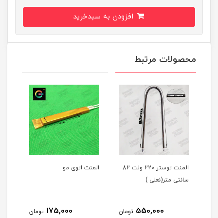
افزودن به سبدخرید
محصولات مرتبط
المنت توستر 220 ولت 82
المنت اتوی مو
کوپل زیر
سانتی متر(نعلی )
175,000
550,000
تومان
تومان