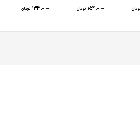
133,000
154,000
ان
تومان
تومان