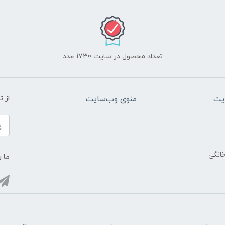
تعداد محصول در سایت 1730 عدد
یت
منوی وب‌سایت
از 
خانگی
ما ر