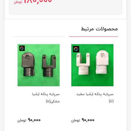
180,000
تومان
محصولات مرتبط
سرپایه پنکه ارشیا سفید
سرپایه پنکه ارشیا
قالپاق
(U)
مشکی(u)
طوسی 
90,000
90,000
ن
تومان
تومان