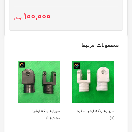
100,000
تومان
محصولات مرتبط
سرپایه پنکه ارشیا سفید
سرپایه پنکه ارشیا
قالپ
(U)
مشکی(u)
طوسی