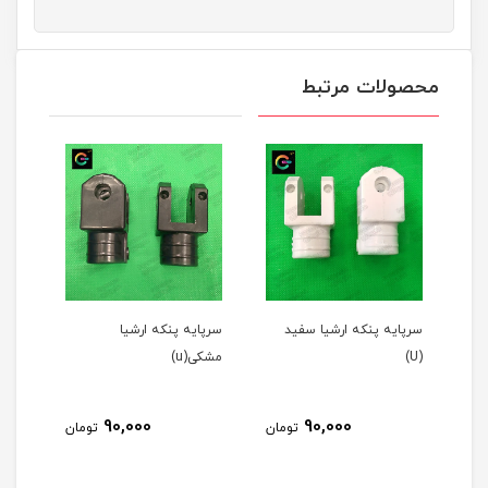
محصولات مرتبط
سرپایه پنکه ارشیا سفید
سرپایه پنکه ارشیا
قالپ
(U)
مشکی(u)
طوسی
90,000
90,000
مان
تومان
تومان