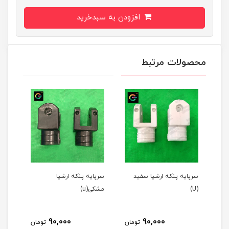
افزودن به سبدخرید
محصولات مرتبط
سرپایه پنکه ارشیا سفید
سرپایه پنکه ارشیا
قالپاق 
(U)
مشکی(u)
طوسی (
90,000
90,000
تومان
تومان