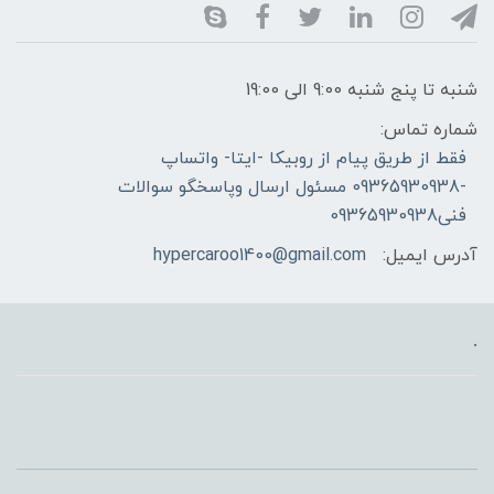
شنبه تا پنج شنبه 9:00 الی 19:00
شماره تماس:
فقط از طریق پیام از روبیکا -ایتا- واتساپ
-09365930938 مسئول ارسال وپاسخگو سوالات
فنی09365930938
آدرس ایمیل:
hypercaroo1400@gmail.com
.