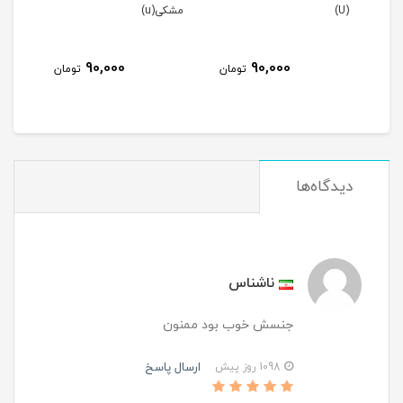
مشکی(u)
طوسی (فابریک)
45,000
90,000
9
تومان
تومان
تومان
دیدگاه‌ها
ناشناس
جنسش خوب بود ممنون
ارسال پاسخ
1098 روز پیش