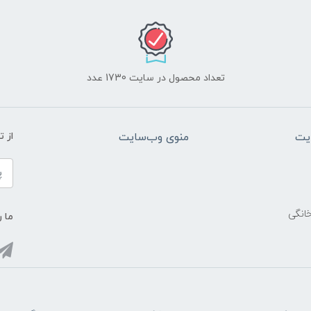
تعداد محصول در سایت 1730 عدد
یت
منوی وب‌سایت
از 
خانگی
ما ر