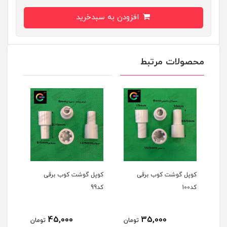
افزودن به سبدخرید
محصولات مرتبط
کوپل گوشت کوب برقی
کوپل گوشت کوب برقی
کوپل
کد100
کد99
کد97
45,000
35,000
مان
تومان
تومان