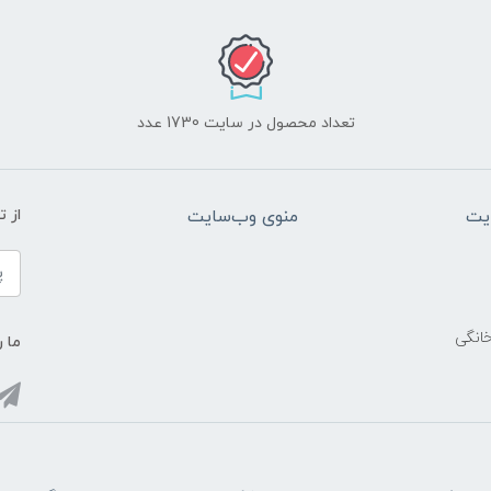
تعداد محصول در سایت 1730 عدد
یت
منوی وب‌سایت
از 
خانگی
ما ر