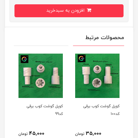
افزودن به سبدخرید
محصولات مرتبط
کوپل گوشت کوب برقی
کوپل گوشت کوب برقی
کوپل
کد100
کد99
کد97
45,000
35,000
مان
تومان
تومان