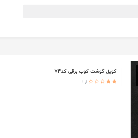
کوپل گوشت کوب برقی کد74
از 1