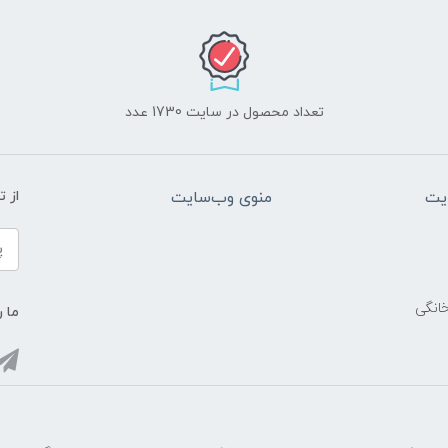
تعداد محصول در سایت 1730 عدد
یت
منوی وب‌سایت
از 
خانگی
ما ر