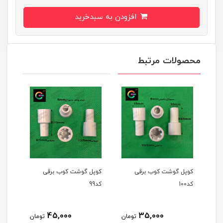
افزودن به سبدخرید
محصولات مرتبط
کوپل گوشت کوب برقی
کوپل گوشت کوب برقی
کوپل
کد100
کد99
کد97
45,000
35,000
مان
تومان
تومان