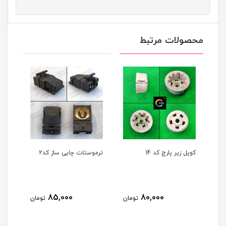
محصولات مرتبط
کوپل زیر پارچ کد 14
ترموستات چایی ساز کد2
ترمو
85,000
80,000
مان
تومان
تومان