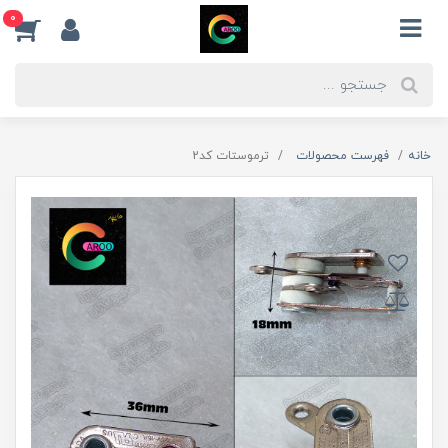
0
خانه
فهرست محصولات
ترموستات کد2