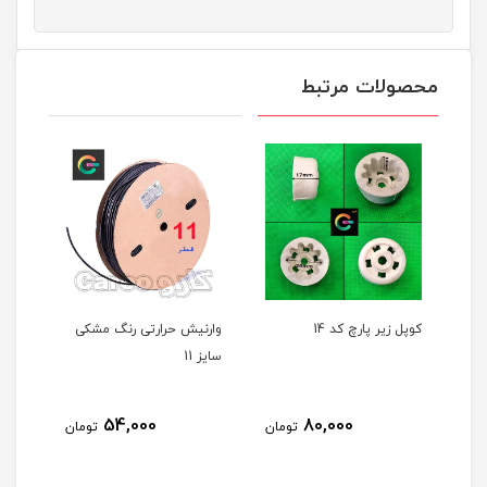
محصولات مرتبط
کوپل زیر پارچ کد 14
وارنیش حرارتی رنگ مشکی
وارنیش ح
سایز 11
سایز 16
54,000
80,000
تومان
تومان