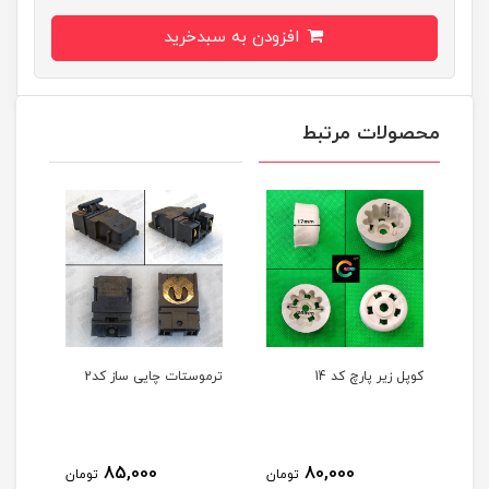
افزودن به سبدخرید
محصولات مرتبط
کوپل زیر پارچ کد 14
ترموستات چایی ساز کد2
ترمو
85,000
80,000
مان
تومان
تومان