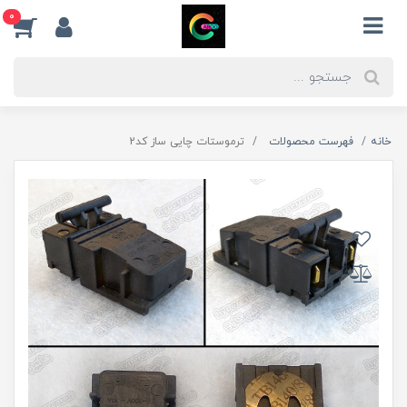
0
خانه
فهرست محصولات
ترموستات چایی ساز کد2