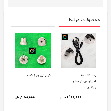
محصولات مرتبط
رابط USB به
کوپل زیر پارچ کد 15
کوپل 
آداپتوری(متوسط یا
وینگویی)
80,000
100,000
مان
تومان
تومان