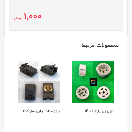
1,000
تومان
محصولات مرتبط
زیر پارچ کد 14
ترموستات چایی ساز کد2
ترموستات چایی ساز 