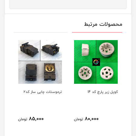
محصولات مرتبط
 پارچ کد 14
ترموستات چایی ساز کد2
ترموستات چایی ساز کد1
85,000
85,000
80,000
تومان
تومان
ت