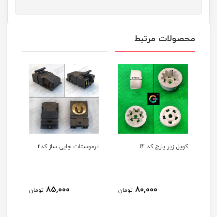
محصولات مرتبط
کوپل زیر پارچ کد 14
ترموستات چایی ساز کد2
ترمو
85,000
80,000
مان
تومان
تومان