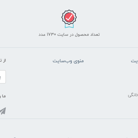
تعداد محصول در سایت 1730 عدد
یت
منوی وب‌سایت
از 
خانگی
ما ر