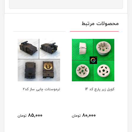
محصولات مرتبط
کوپل زیر پارچ کد 14
ترموستات چایی ساز کد2
ترموستات چا
0
85,000
80,000
تومان
تومان