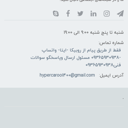
شنبه تا پنج شنبه 9:00 الی 19:00
شماره تماس:
فقط از طریق پیام از روبیکا -ایتا- واتساپ
-09365930938 مسئول ارسال وپاسخگو سوالات
فنی09365930938
آدرس ایمیل:
hypercaroo1400@gmail.com
.