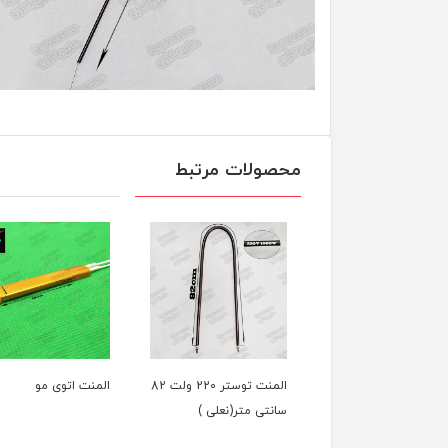
محصولات مرتبط
المنت توستر 220 ولت 82
المنت اتوی مو
کوپل زیر پارچ کد 
سانتی متر(نعلی )