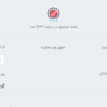
تعداد محصول در سایت 1730 عدد
یت
منوی وب‌سایت
از 
خانگی
ما ر