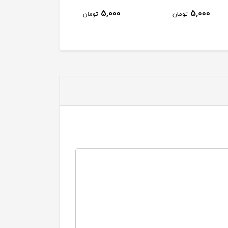
33,000
154,000
5,000
تومان
تومان