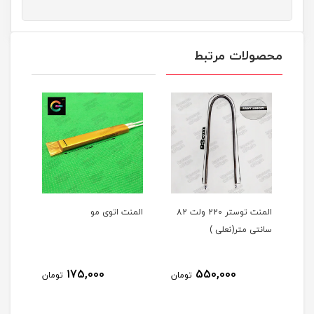
محصولات مرتبط
المنت توستر 220 ولت 82
المنت اتوی مو
کوپل 
سانتی متر(نعلی )
175,000
550,000
مان
تومان
تومان