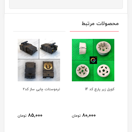
محصولات مرتبط
کوپل زیر پارچ کد 14
ترموستات چایی ساز کد2
ترمو
85,000
80,000
مان
تومان
تومان