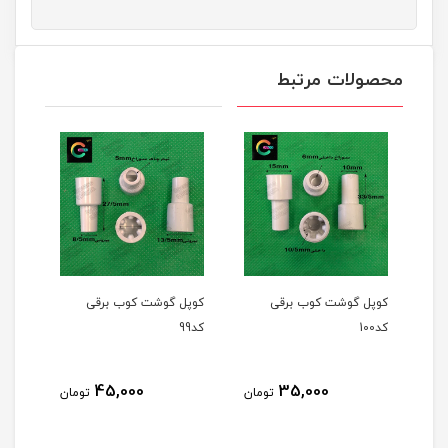
محصولات مرتبط
کوپل گوشت کوب برقی
کوپل گوشت کوب برقی
کوپل
کد100
کد99
کد97
45,000
35,000
مان
تومان
تومان