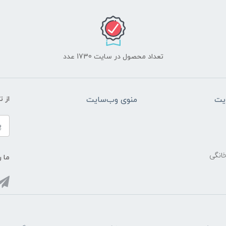
تعداد محصول در سایت 1730 عدد
یت
منوی وب‌سایت
از 
خانگی
ما ر